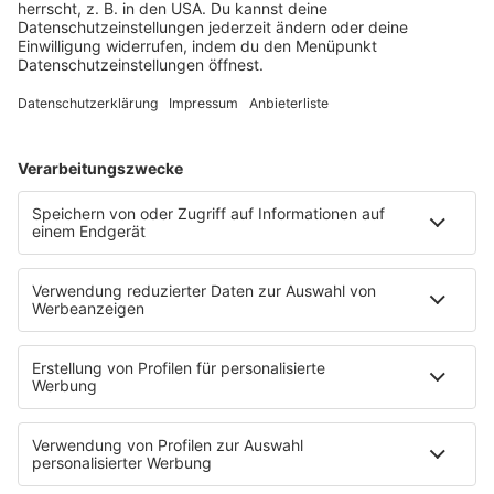
Webradio & Stream
Titelsuche
Rocknews
Sound of Saarland
Album-Highlights
Live & Laut
Story
Fakten
Laut Geil Neu - Der Rocksong der Woche
CLASSIC ROCK & Glaube
FUN
Fotogalerie
PODCAST
App
Alexa (externer Link zu Amazon)