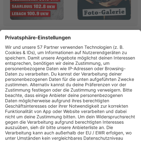
Linktipps:
Werbung
RADIO SALÜ
Saarlands bester Musikmix
www.salue.de»
PROGRAMM