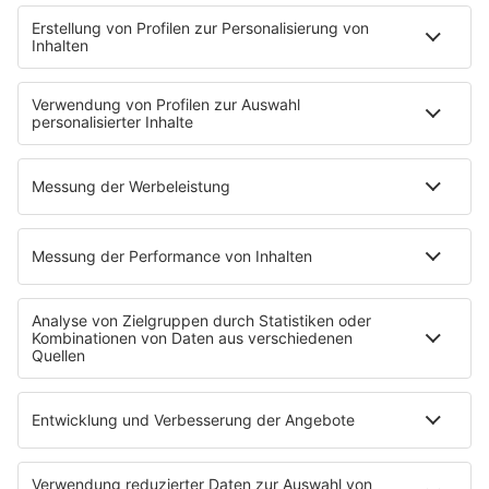
CRR YouTube
SERVICE
Nachrichten
Top Themen des Tages
Wetter
Verkehr & Blitzer
Weggehtipps
Jobbörse
Tipps und Tricks
INSIDE / B2B
B2B / Mediadaten
Empfang (DAB+, UKW, IP)
App