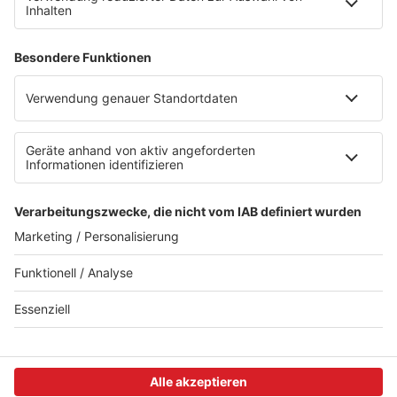
Alexa (externer Link zu Amazon)
Newsletter
AGB
Datenschutzerklärung
Teilnahmebedingungen
Presse
Kontakt
Impressum
Privacy Settings
WETTER
SAARLAND
FREITAG
11-27°