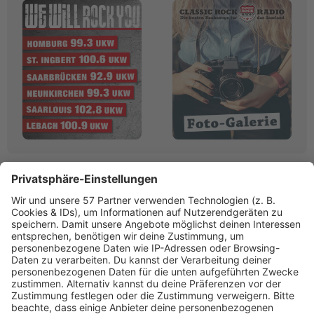
Linktipps:
Werbung
RADIO SALÜ
Saarlands bester Musikmix
www.salue.de»