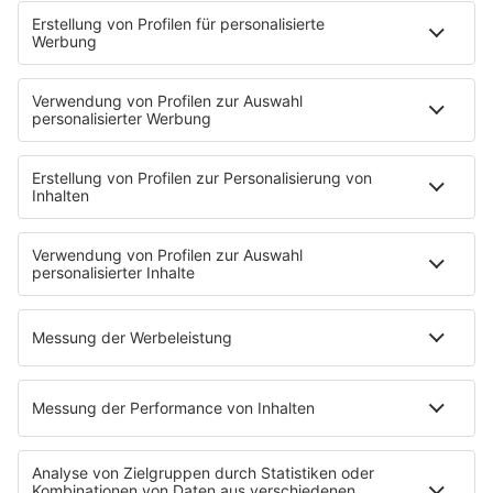
Fotogalerie
PODCAST
App
Alexa (externer Link zu Amazon)
CRR YouTube
SERVICE
Nachrichten
Top Themen des Tages
Wetter
Verkehr & Blitzer
Weggehtipps
Jobbörse
Tipps und Tricks