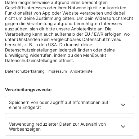
PROGRAMM
Webradio & Stream
Titelsuche
Rocknews
Sound of Saarland
Album-Highlights
Live & Laut
Story
Fakten
Laut Geil Neu - Der Rocksong der Woche
CLASSIC ROCK & Glaube
FUN