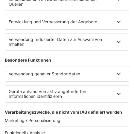
INSIDE / B2B
B2B / Mediadaten
Empfang (DAB+, UKW, IP)
App
Alexa (externer Link zu Amazon)
Newsletter
AGB
Datenschutzerklärung
Teilnahmebedingungen
Presse
Kontakt
Impressum
Privacy Settings