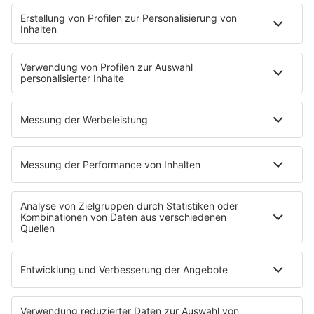
CRR YouTube
SERVICE
Nachrichten
Top Themen des Tages
Wetter
Verkehr & Blitzer
Weggehtipps
Jobbörse
Tipps und Tricks
INSIDE / B2B
B2B / Mediadaten
Empfang (DAB+, UKW, IP)
App