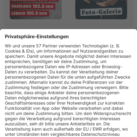
Linktipps:
Werbung
RADIO SALÜ
Saarlands bester Musikmix
www.salue.de»
PROGRAMM