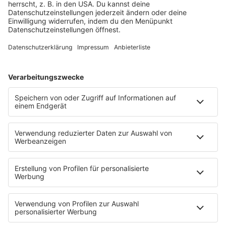
Webradio & Stream
Titelsuche
Rocknews
Sound of Saarland
Album-Highlights
Live & Laut
Story
Fakten
Laut Geil Neu - Der Rocksong der Woche
CLASSIC ROCK & Glaube
FUN
Fotogalerie
PODCAST
App
Alexa (externer Link zu Amazon)