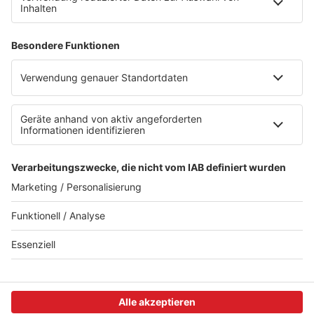
Alexa (externer Link zu Amazon)
Newsletter
AGB
Datenschutzerklärung
Teilnahmebedingungen
Presse
Kontakt
Impressum
Privacy Settings
WETTER
SAARLAND
FREITAG
11-27°