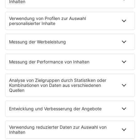
SERVICE
Nachrichten
Top Themen des Tages
Wetter
Verkehr & Blitzer
Weggehtipps
Jobbörse
Tipps und Tricks
INSIDE / B2B
B2B / Mediadaten
Empfang (DAB+, UKW, IP)
App
Alexa (externer Link zu Amazon)