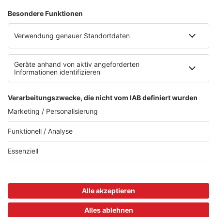
Newsletter
AGB
Datenschutzerklärung
Teilnahmebedingungen
Presse
Kontakt
Impressum
Privacy Settings
WETTER
SAARLAND
SAMSTAG
11-32°