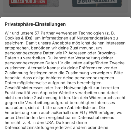
Linktipps:
Werbung
RADIO SALÜ
Saarlands bester Musikmix
www.salue.de»
PROGRAMM
Webradio & Stream