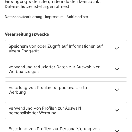
Titelsuche
Rocknews
Sound of Saarland
Album-Highlights
Live & Laut
Story
Fakten
Laut Geil Neu - Der Rocksong der Woche
CLASSIC ROCK & Glaube
FUN
Fotogalerie
PODCAST
App
Alexa (externer Link zu Amazon)
CRR YouTube