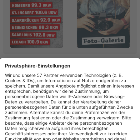
Linktipps:
Werbung
RADIO SALÜ
Saarlands bester Musikmix
www.salue.de»