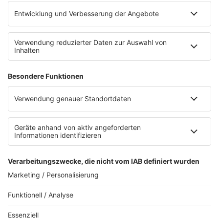
B2B / Mediadaten
Empfang (DAB+, UKW, IP)
App
Alexa (externer Link zu Amazon)
Newsletter
AGB
Datenschutzerklärung
Teilnahmebedingungen
Presse
Kontakt
Impressum
Privacy Settings
WETTER
SAARLAND