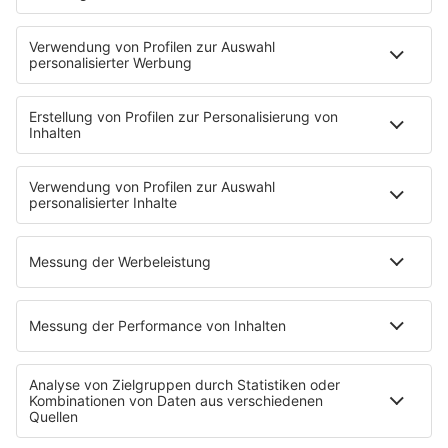
Fotogalerie
PODCAST
App
Alexa (externer Link zu Amazon)
CRR YouTube
SERVICE
Nachrichten
Top Themen des Tages
Wetter
Verkehr & Blitzer
Weggehtipps
Jobbörse
Tipps und Tricks
INSIDE / B2B