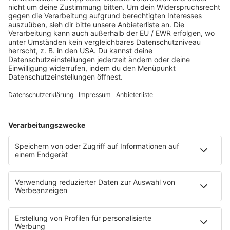
PROGRAMM
Webradio & Stream
Titelsuche
Rocknews
Sound of Saarland
Album-Highlights
Live & Laut
Story
Fakten
Laut Geil Neu - Der Rocksong der Woche
CLASSIC ROCK & Glaube
FUN