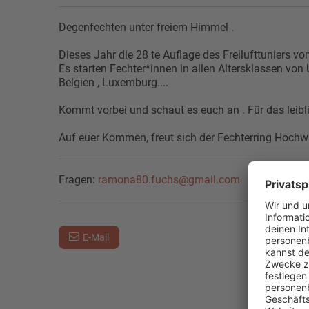
Degenfechten unter freiem Himmel .
Dieses Jahr die 28 te Auflage des Freilufttuniers v
Es starten Fechter*innen in allen Altersklassen von
Belgien , Luxemburg....
Kommt vorbei und schaut es euch an . Für das leibli
Auf euer Kommen, freut sich der Fechterring Hochw
Fragen:
ramona80.fuchs@gmail.com
E-Mail