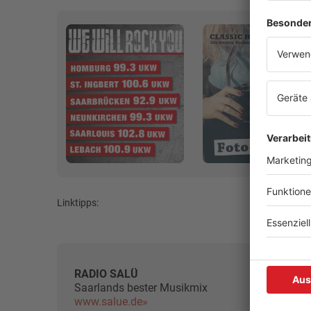
Linktipps:
RADIO SALÜ
Saarlands bester Musikmix
www.salue.de»