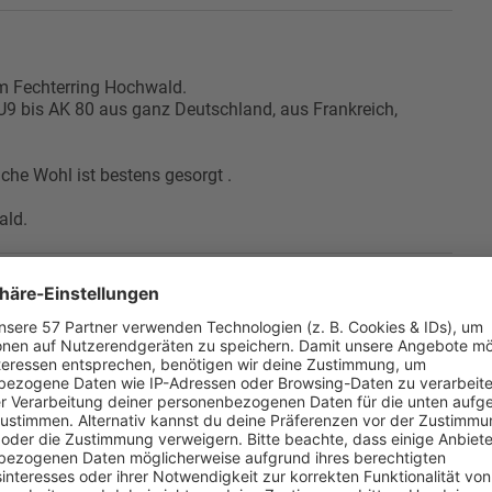
om Fechterring Hochwald.
 U9 bis AK 80 aus ganz Deutschland, aus Frankreich,
che Wohl ist bestens gesorgt .
ald.