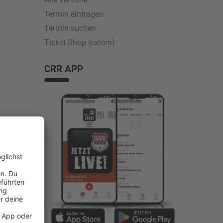
Termin eintragen
Termin suchen
Ticket-Shop (extern)
CRR APP