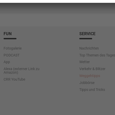
FUN
SERVICE
Fotogalerie
Nachrichten
PODCAST
Top Themen des Tage
App
Wetter
Alexa (externer Link zu
Verkehr & Blitzer
Amazon)
Weggehtipps
CRR YouTube
Jobbörse
Tipps und Tricks