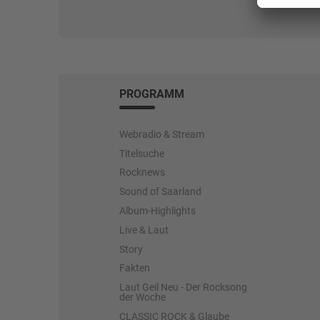
PROGRAMM
Webradio & Stream
Titelsuche
Rocknews
Sound of Saarland
Album-Highlights
Live & Laut
Story
Fakten
Laut Geil Neu - Der Rocksong
der Woche
CLASSIC ROCK & Glaube