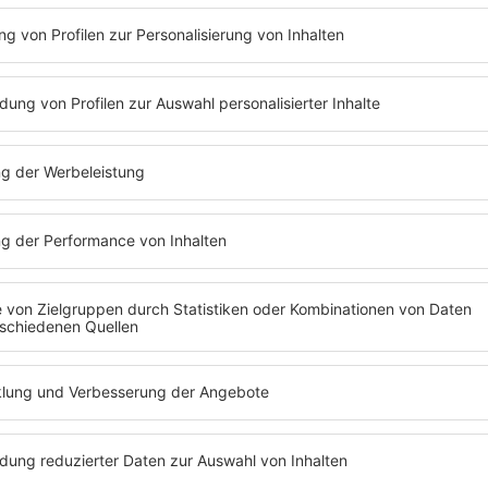
ERFAHREN
REINHÖREN