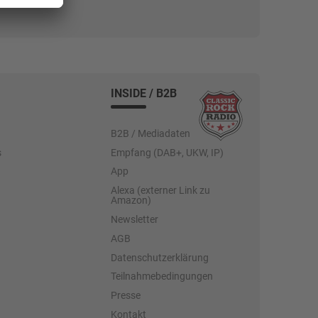
INSIDE / B2B
B2B / Mediadaten
s
Empfang (DAB+, UKW, IP)
App
Alexa (externer Link zu
Amazon)
Newsletter
AGB
Datenschutzerklärung
Teilnahmebedingungen
Presse
Kontakt