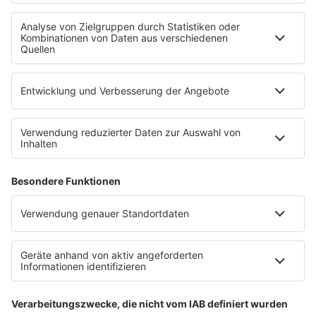
Jobbörse
Tipps und Tricks
INSIDE / B2B
B2B / Mediadaten
Empfang (DAB+, UKW, IP)
App
Alexa (externer Link zu Amazon)
Newsletter
AGB
Datenschutzerklärung
Teilnahmebedingungen
Presse
Kontakt
Impressum
Privacy Settings