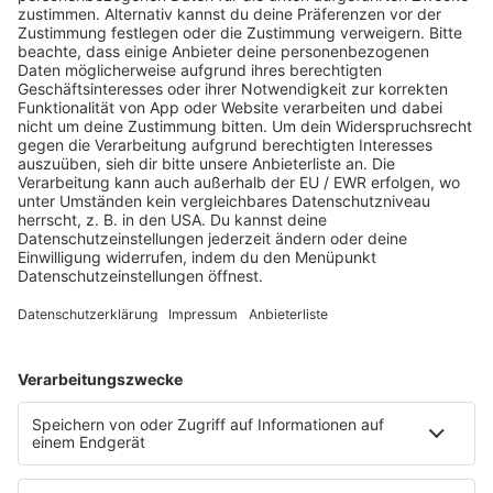
www.salue.de»
PROGRAMM
Webradio & Stream
Titelsuche
Rocknews
Sound of Saarland
Album-Highlights
Live & Laut
Story
Fakten
Laut Geil Neu - Der Rocksong der Woche
CLASSIC ROCK & Glaube