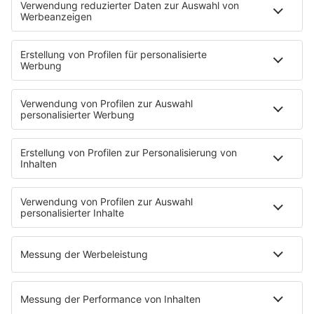
FUN
Fotogalerie
PODCAST
App
Alexa (externer Link zu Amazon)
CRR YouTube
SERVICE
Nachrichten
Top Themen des Tages
Wetter
Verkehr & Blitzer
Weggehtipps