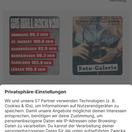
Werbung
Linktipps:
Werbung
RADIO SALÜ
Saarlands bester Musikmix