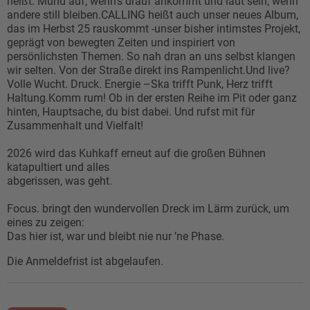
heißt: Mund auf, wenn’s drauf ankommt und laut sein, wenn
andere still bleiben.CALLING heißt auch unser neues Album,
das im Herbst 25 rauskommt -unser bisher intimstes Projekt,
geprägt von bewegten Zeiten und inspiriert von
persönlichsten Themen. So nah dran an uns selbst klangen
wir selten. Von der Straße direkt ins Rampenlicht.Und live?
Volle Wucht. Druck. Energie –Ska trifft Punk, Herz trifft
Haltung.Komm rum! Ob in der ersten Reihe im Pit oder ganz
hinten, Hauptsache, du bist dabei. Und rufst mit für
Zusammenhalt und Vielfalt!
2026 wird das Kuhkaff erneut auf die großen Bühnen
katapultiert und alles
abgerissen, was geht.
Focus. bringt den wundervollen Dreck im Lärm zurück, um
eines zu zeigen:
Das hier ist, war und bleibt nie nur ’ne Phase.
Die Anmeldefrist ist abgelaufen.