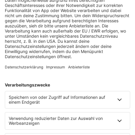
PROGRAMM
Webradio & Stream
Titelsuche
Rocknews
Sound of Saarland
Album-Highlights
Live & Laut
Story
Fakten
Laut Geil Neu - Der Rocksong der Woche
CLASSIC ROCK & Glaube
FUN