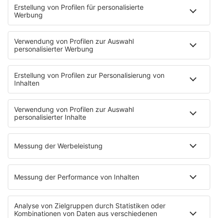
Fotogalerie
PODCAST
App
Alexa (externer Link zu Amazon)
CRR YouTube
SERVICE
Nachrichten
Top Themen des Tages
Wetter
Verkehr & Blitzer
Weggehtipps
Jobbörse
Tipps und Tricks