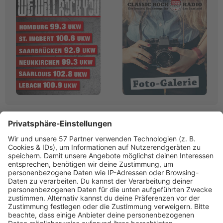
Linktipps:
Werbung
RADIO SALÜ
Saarlands bester Musikmix
www.salue.de»