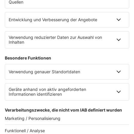
INSIDE / B2B
B2B / Mediadaten
Empfang (DAB+, UKW, IP)
App
Alexa (externer Link zu Amazon)
Newsletter
AGB
Datenschutzerklärung
Teilnahmebedingungen
Presse
Kontakt
Impressum
Privacy Settings
WETTER