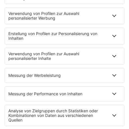
Fotogalerie
PODCAST
App
Alexa (externer Link zu Amazon)
CRR YouTube
SERVICE
Nachrichten
Top Themen des Tages
Wetter
Verkehr & Blitzer
Weggehtipps
Jobbörse
Tipps und Tricks
INSIDE / B2B