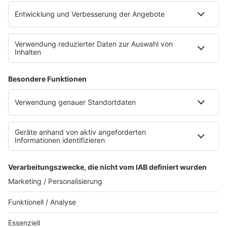
B2B / Mediadaten
Empfang (DAB+, UKW, IP)
App
Alexa (externer Link zu Amazon)
Newsletter
AGB
Datenschutzerklärung
Teilnahmebedingungen
Presse
Kontakt
Impressum
Privacy Settings
WETTER
SAARLAND