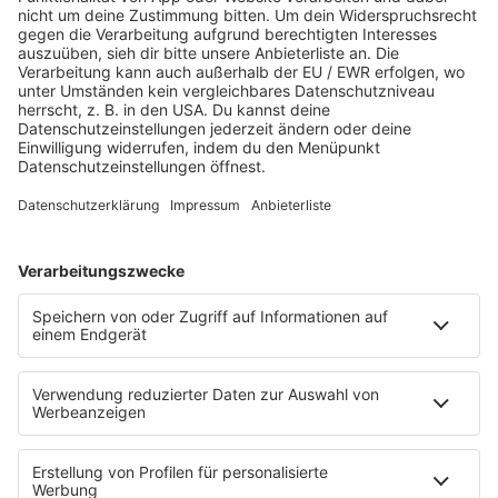
PROGRAMM
Webradio & Stream
Titelsuche
Rocknews
Sound of Saarland
Album-Highlights
Live & Laut
Story
Fakten
Laut Geil Neu - Der Rocksong der Woche
CLASSIC ROCK & Glaube
FUN