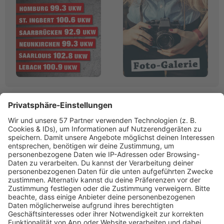
Linktipps:
Werbung
RADIO SALÜ
Saarlands bester Musikmix
www.salue.de»