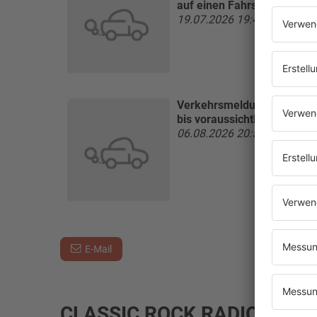
auf einen Fahrstreifen vere
19.07.2026 19:47 Uhr
Verkehrsmeldung:
A1 Saarb
bis voraussichtlich 15.08.2
06.08.2026 20:50 Uhr
E-Mail
CLASSIC ROCK RADIO PR