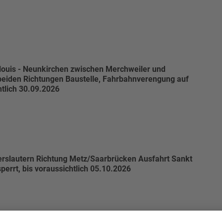
louis - Neunkirchen zwischen Merchweiler und
n beiden Richtungen Baustelle, Fahrbahnverengung auf
htlich 30.09.2026
erslautern Richtung Metz/Saarbrücken Ausfahrt Sankt
sperrt, bis voraussichtlich 05.10.2026