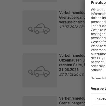
Verkehrsmeldung:
A8 Saarl
Grenzübergang Perl in beid
voraussichtlich 31.12.2026
10.07.2026 08:18 Uhr
Verkehrsmeldung:
A62 Non
Otzenhausen und Rastplatz
rechten Seite, Fahrbahnvere
31.08.2026
22.07.2026 09:05 Uhr
Verkehrsmeldung:
A8 Saar
Grenzübergang Perl in beid