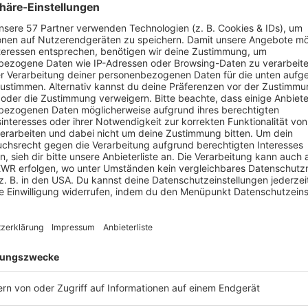
ouis - Luxemburg zwischen Dillingen-Mitte und
en Richtungen Notrufsäulen ausgefallen, bis
nweiler Richtung Landstuhl zwischen Nonnweiler-
 Sötern Baustelle, Schutzplankenerneuerung auf der
ngung auf der rechten Spur, bis voraussichtlich
louis - Luxemburg zwischen Tunnel Pellinger Berg und
en Richtungen Baustelle, linke Spur gesperrt, Fahrbahn