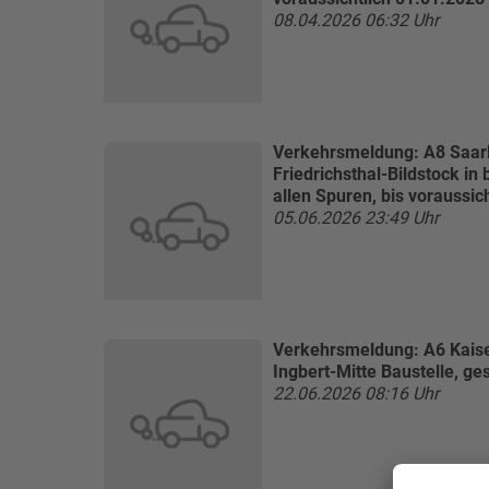
08.04.2026 06:32 Uhr
Verkehrsmeldung:
A8 Saar
Friedrichsthal-Bildstock i
allen Spuren, bis voraussic
05.06.2026 23:49 Uhr
Verkehrsmeldung:
A6 Kais
Ingbert-Mitte Baustelle, ge
22.06.2026 08:16 Uhr